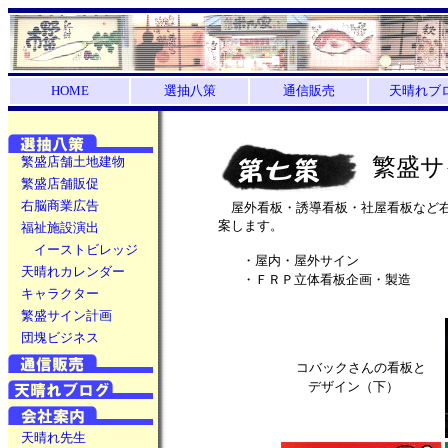
HOME
選抽八策
通信販売
天晴れブ
繁盛店舗土地建物
繁盛サ
繁盛店舗販促
右脳商業広告
屋外看板・誘導看板・社屋看板など右
案します。
福祉施設演出
イーストビレッジ
・屋内・屋外サイン
天晴れカレンダー
・ＦＲＰ立体看板企画・製造
キャラクター
繁盛サイン計画
団塊ビジネス
コバックさんの看板と
デザイン（下）
天晴れ先生